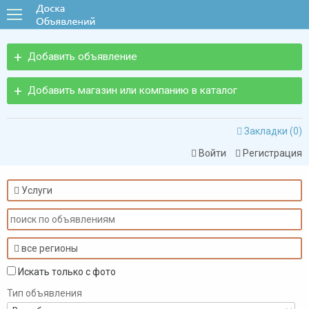
Добавить объявление
Добавить магазин или компанию в каталог
Закладки (
0
)

Войти
Регистрация


Услуги

все регионы

Искать только с фото
Тип объявления