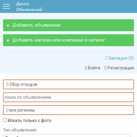
Добавить объявление
Добавить магазин или компанию в каталог
Закладки (
0
)

Войти
Регистрация


Сбор отходов

все регионы

Искать только с фото
Тип объявления