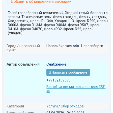

Добавить объявление в закладки
Гелий газообразный технический, Жидкий гелий, баллоны с
гелием, Технические газы: Фреон, хладон, Феоны, хладоны,
Хладагенты, Фреон R-134a, Хладон 113, Фреон R290, Фреон
R600A, Фреон R134A, Фреон R404A, Фреон R507, Фреон
R410A, Фреон R407С, Фреон R32, Фреон R22, Фреон
(хладон)
Город / населенный
Новосибирская обл., Новосибирск
пункт
Автор объявления
Снабжение
Написать сообщение

+79132109575
Все объявления пользователя (23)
»»
Категория
Услуги
/
Сбор отходов
Время действия
01.06.2026 - 04.12.2026