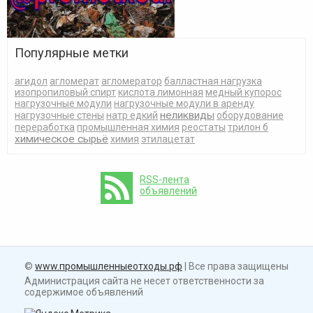
Популярные метки
агидол
агломерат
агломератор
балластная нагрузка
изопропиловый спирт
кислота лимонная
медный купорос
нагрузочные модули
нагрузочные модули в аренду
неликвиды
нагрузочные стены
натр едкий
оборудование
переработка
промышленная химия
реостаты
трилон б
химическое сырьё
химия
этилацетат
RSS-лента
объявлений
©
www.промышленныеотходы.рф
| Все права защищены
Администрация сайта не несет ответственности за
содержимое объявлений