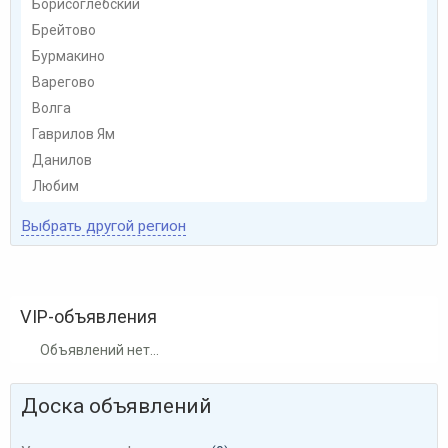
Борисоглебский
Брейтово
Бурмакино
Варегово
Волга
Гаврилов Ям
Данилов
Любим
Мышкино
Выбрать другой регион
Некрасовское
Новый Некоуз
Переславль-Залесский
VIP-объявления
Пошехонье-Володарск
Ростов
Объявлений нет...
Рыбинск
Тутаев
Доска объявлений
Углич
Ярославль