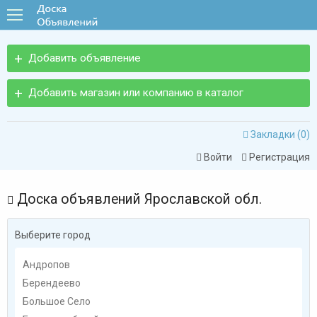
Добавить объявление
Добавить магазин или компанию в каталог
Закладки (
0
)

Войти
Регистрация


Доска объявлений Ярославской обл.

Выберите город
Андропов
Берендеево
Большое Село