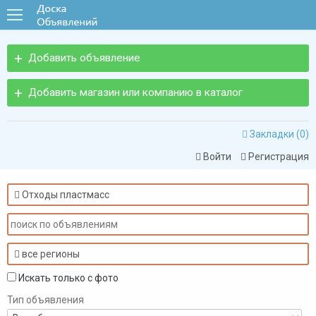
Добавить объявление
Добавить магазин или компанию в каталог
Закладки (
0
)

Войти
Регистрация


Отходы пластмасс

все регионы

Искать только с фото
Тип объявления