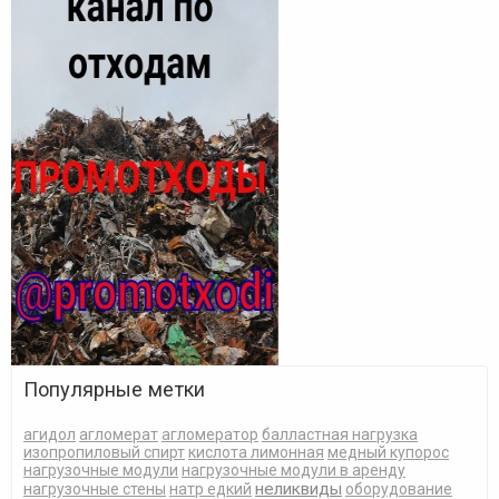
Популярные метки
агидол
агломерат
агломератор
балластная нагрузка
изопропиловый спирт
кислота лимонная
медный купорос
нагрузочные модули
нагрузочные модули в аренду
неликвиды
нагрузочные стены
натр едкий
оборудование