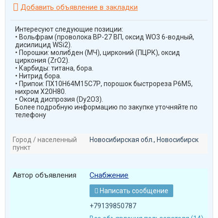

Добавить объявление в закладки
Интересуют следующие позиции:
• Вольфрам (проволока ВР-27 ВП, оксид WO3 6-водный,
дисилицид WSi2).
• Порошки: молибден (МЧ), цирконий (ПЦРК), оксид
циркония (ZrO2).
• Карбиды: титана, бора.
• Нитрид бора.
• Припои: ПХ10Н64М15С7Р, порошок быстрореза Р6М5,
нихром Х20Н80.
• Оксид диспрозия (Dy2O3).
Более подробную информацию по закупке уточняйте по
телефону
Город / населенный
Новосибирская обл., Новосибирск
пункт
Автор объявления
Снабжение
Написать сообщение

+79139850787