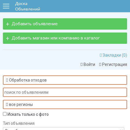
Добавить объявление
Добавить магазин или компанию в каталог
Закладки (
0
)

Войти
Регистрация


Обработка отходов

все регионы

Искать только с фото
Тип объявления