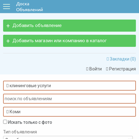
Добавить объявление
Добавить магазин или компанию в каталог
Закладки (
0
)

Войти
Регистрация


клининговые услуги

Коми

Искать только с фото
Тип объявления