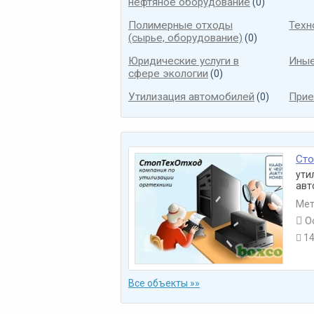
нефтяное оборудование
(0)
Полимерные отходы
Техн
(сырье, оборудование)
(0)
Юридические услуги в
Иные
сфере экологии
(0)
Утилизация автомобилей
Прие
(0)
Сто
ути
авт
Мет

О
14

Все объекты »»