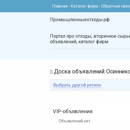
Главная
Каталог фирм
Обратная связ
Промышленныеотходы.рф
Портал про отходы, вторичное сырьё
объявлений, каталог фирм
Доска объявлений Осинник

Выбрать другой регион
VIP-объявления
Объявлений нет...