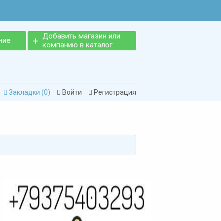
Добавить магазин или
ние
компанию в каталог
Закладки (
0
)
Войти
Регистрация


