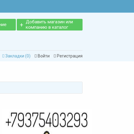
Добавить магазин или
ние
компанию в каталог
Закладки (
0
)
Войти
Регистрация


