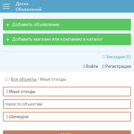
Добавить объявление
Добавить магазин или компанию в каталог
Закладки (
0
)

Войти
Регистрация


/
Все объекты
/ Иные отходы

Иные отходы

Шенкурск
