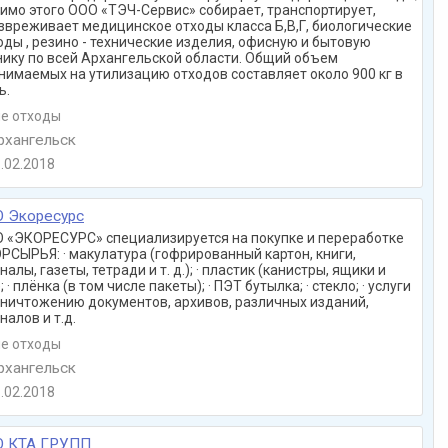
имо этого ООО «ТЭЧ-Сервис» собирает, транспортирует,
звреживает медицинское отходы класса Б,В,Г, биологические
оды , резино - технические изделия, офисную и бытовую
нику по всей Архангельской области. Общий объем
нимаемых на утилизацию отходов составляет около 900 кг в
ь.
е отходы
хангельск
.02.2018
 Экоресурс
 «ЭКОРЕСУРС» специализируется на покупке и переработке
РСЫРЬЯ: · макулатура (гофрированный картон, книги,
налы, газеты, тетради и т. д.); · пластик (канистры, ящики и
); · плёнка (в том числе пакеты); · ПЭТ бутылка; · стекло; · услуги
уничтожению документов, архивов, различных изданий,
налов и т.д.
е отходы
хангельск
.02.2018
О КТА ГРУПП