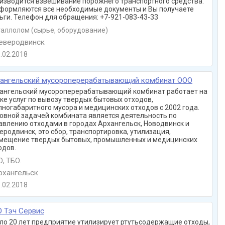
изводится взвешивание порожнего транспортного средства.
Оформляются все необходимые документы и Вы получаете
ьги. Телефон для обращения: +7-921-083-43-33
аллолом (сырье, оборудование)
еверодвинск
.02.2018
ангельский мусороперерабатывающий комбинат ООО
ангельский мусороперерабатывающий комбинат работает на
ке услуг по вывозу твердых бытовых отходов,
пногабаритного мусора и медицинских отходов с 2002 года.
овной задачей комбината является деятельность по
авлению отходами в городах Архангельск, Новодвинск и
еродвинск, это сбор, транспортировка, утилизация,
мещение твердых бытовых, промышленных и медицинских
одов.
, ТБО.
хангельск
.02.2018
 Тэч Сервис
ло 20 лет предприятие утилизирует ртутьсодержащие отходы,