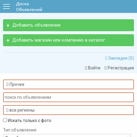
Добавить объявление
Добавить магазин или компанию в каталог
Закладки (
0
)

Войти
Регистрация


Прочее

все регионы

Искать только с фото
Тип объявления