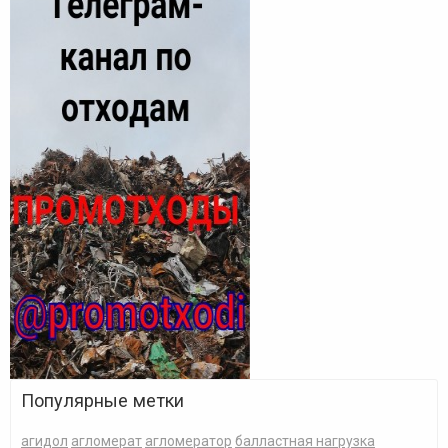
Популярные метки
агидол
агломерат
агломератор
балластная нагрузка