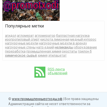
Популярные метки
агидол
агломерат
агломератор
балластная нагрузка
изопропиловый спирт
кислота лимонная
медный купорос
нагрузочные модули
нагрузочные модули в аренду
неликвиды
нагрузочные стены
натр едкий
оборудование
переработка
промышленная химия
реостаты
трилон б
химическое сырьё
химия
этилацетат
RSS-лента
объявлений
©
www.промышленныеотходы.рф
| Все права защищены
Администрация сайта не несет ответственности за