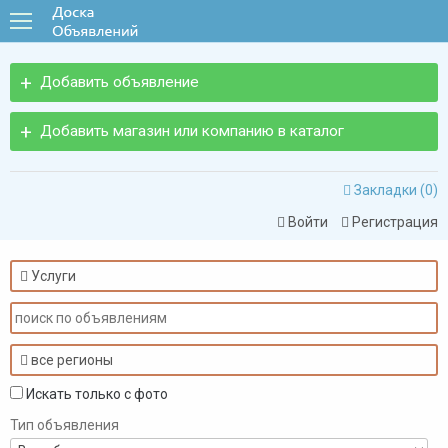
Добавить объявление
Добавить магазин или компанию в каталог
Закладки (
0
)

Войти
Регистрация


Услуги

все регионы

Искать только с фото
Тип объявления