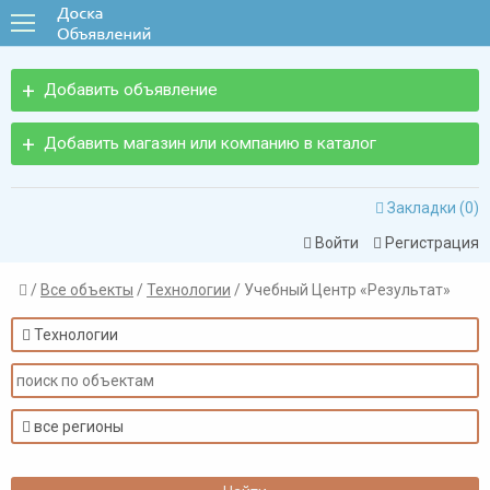
Добавить объявление
Добавить магазин или компанию в каталог
Закладки (
0
)

Войти
Регистрация


/
Все объекты
/
Технологии
/ Учебный Центр «Результат»

Технологии

все регионы
