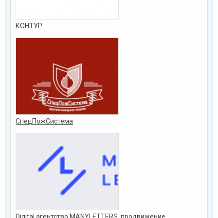
КОНТУР
СпецПожСистема
Digital агентство MANYLETTERS, продвижение