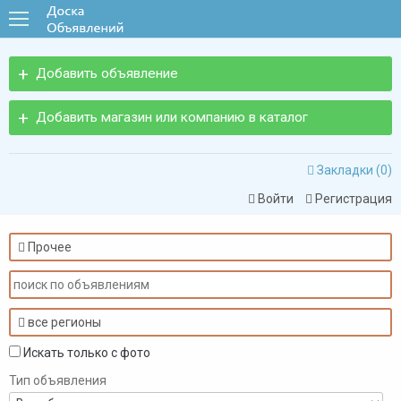
Добавить объявление
Добавить магазин или компанию в каталог
Закладки (
0
)

Войти
Регистрация


Прочее

все регионы

Искать только с фото
Тип объявления