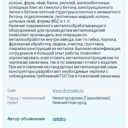
колонн, ферм, свай, балок, ригелей, железобетонных
сплошных плит из тяжелого бетона, конструкционного
легкого бетона плотной структуры и плотного силикатного
бетона, подколонников, лестничных маршей, колонн,
цельных свай, формы ФБС и т. п.
Наличие современного металлообрабатывающего
оборудования для производства металлоизделий
позволяет производить все операции по
металлообработке внутри завода, как-то гибка, порезка,
фрезерная обработка, сварка, очистка, грунтовка,
покраска конструкций из металла. Высокая квалификация
сотрудников и большой опыт работы позволяют
спроектировать и изготовить металлоконструкции как по
чертежам заказчика, так и по замерам готового изделия.
При изготовлении нестандартных металлоизделий наши
конструкторы разработают необходимые чертежи с
соблюдением требований ГОСТов и пожеланий заказчика.
Сайт
www.dromash.ru
Город / населенный
Нижегородская (Горьковская),
пункт
Нижний Новгород
Автор объявления
opkdro