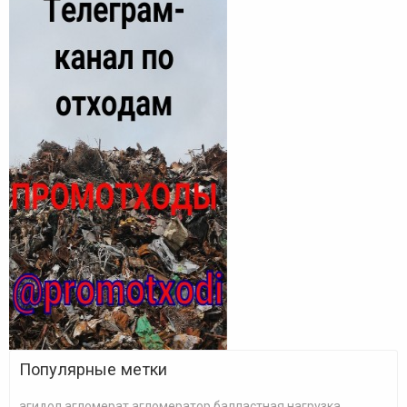
Популярные метки
агидол
агломерат
агломератор
балластная нагрузка